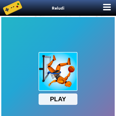
Reludi