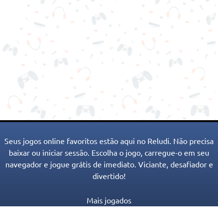
Seus jogos online favoritos estão aqui no Reludi. Não precisa
baixar ou iniciar sessão. Escolha o jogo, carregue-o em seu
navegador e jogue grátis de imediato. Viciante, desafiador e
divertido!
Mais jogados
Novos Jogos