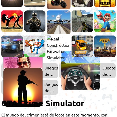
Juegos
Juegos
de
de
GTA
Simulac
Juegos
de
Acción
GTA Crime Simulator
El mundo del crimen está de locos en este momento, con