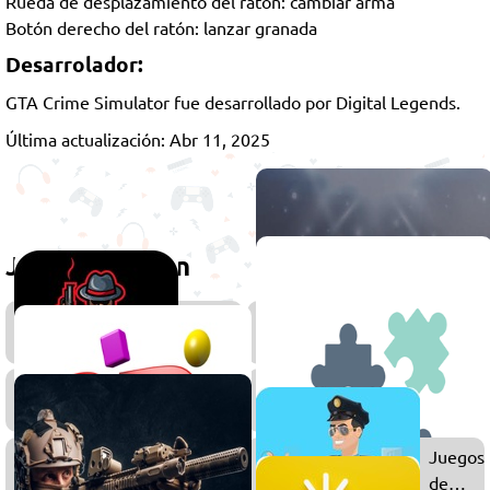
Rueda de desplazamiento del ratón: cambiar arma
Botón derecho del ratón: lanzar granada
Desarrolador:
GTA Crime Simulator fue desarrollado por Digital Legends.
Última actualización: Abr 11, 2025
Juega también
Juegos
de
Mafia
Juegos
de
Mundo
Juegos
Juegos
Abierto
3D
de