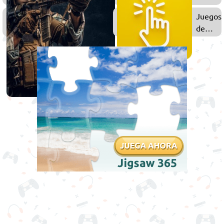
Policías
Juegos
Juegos
de
de
Disparos
Clic