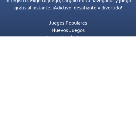
ni registro. Elige tu juego, cárgalo en tu navegador y juega
gratis al instante. ¡Adictivo, desafiante y divertido!
Juegos Populares
Nuevos Juegos
Categorías de Juegos
Blog
Contactos
Política de Privacidad
Términos de Servicio
© 2016-2022 Appgeneration. All Rights Reserved.