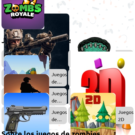
Juegos relacionados
Juegos
Juegos
de
de
Disparos
Terror
Juegos
Juegos
de
de
Supervivencia
Minecra
Juegos
de
Acción
Juegos
Juegos
de
2D
Pistolas
Sobre los juegos de zombies